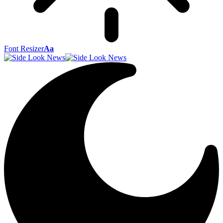
Font Resizer
Aa