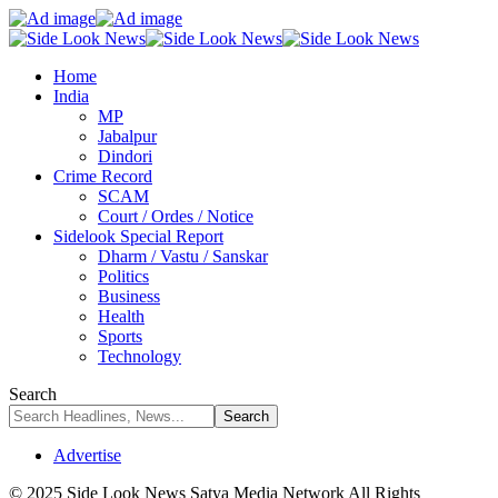
Home
India
MP
Jabalpur
Dindori
Crime Record
SCAM
Court / Ordes / Notice
Sidelook Special Report
Dharm / Vastu / Sanskar
Politics
Business
Health
Sports
Technology
Search
Advertise
© 2025 Side Look News Satya Media Network All Rights