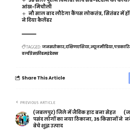
38 साल पुराने विनोबा भावे सब-स्टेशन का कायाक
आंख-मिचौली
नौ साल बाद लौटेगा कैंपस लोकतंत्र, सितंबर में हो
ने दिया कैलेंडर
जनसरोकार
दक्षिणएशिया
न्यूजमीडिया
पत्रकारि
TAGGED:
वर्ल्डप्रेसफ्रीडमइंडेक्स
Share This Article
PREVIOUS ARTICLE
(जबलपुर) जिले में जैविक हाट बना सेहत
(ज
पसंद लोगों का नया ठिकाना, 35 किसानों ने
नक
बेचे शुद्ध उत्पाद