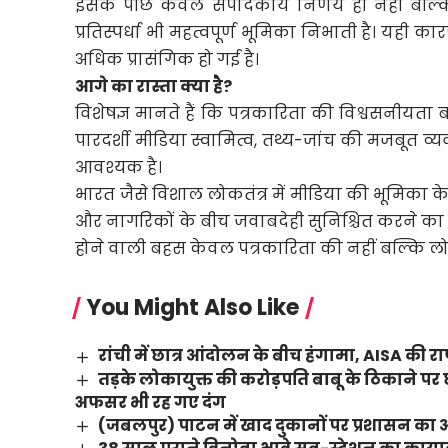
इसके पीछे केवल संपादकीय निर्णय ही नहीं बल्
प्रतिस्पर्धा भी महत्वपूर्ण भूमिका निभाती है। यही क
अधिक प्रासंगिक हो गई है।
आगे का रास्ता क्या है?
विशेषज्ञ मानते हैं कि पत्रकारिता की विश्वसनीयता बढ
पारदर्शी मीडिया स्वामित्व, तथ्य-जांच की मजबूत व्य
आवश्यक है।
भारत जैसे विशाल लोकतंत्र में मीडिया की भूमिका क
और नागरिकों के बीच जवाबदेही सुनिश्चित करने का म
होने वाली बहस केवल पत्रकारिता की नहीं बल्कि लो
You Might Also Like
रांची में छात्र आंदोलन के बीच हंगामा, AISA की राष्
तड़के लोकायुक्त की करोड़पति बाबू के ठिकाने
अफसर भी रह गए दंग
(जबलपुर) पाटन में खाद दुकानों पर प्रशासन का औच