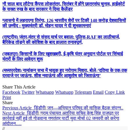
नौ साल बाद लौटेगा कैंपस लोकतंत्र, सितंबर में होंगे छात्रसंघ चुनाव, हाईकोर्ट
के सख्त रुख के बाद सरकार ने दिया कैलेंडर
ग्लासगो में लहराएगा तिरंगा, 126 भारतीय शेरों पर टिकी 140 करोड़ देशवासियों
की उम्मीद : मुख्यमंत्री डॉ. मोहन यादव ने दी शुभकामनाएं
(राष्ट्रीय) जंतर-मंतर से संसद मार्च पर बवाल: पुलिस-RAF का लाठीचार्ज,
बैरिकेड तोड़ने की कोशिश के बाद हालात तनावपूर्ण,
(जबलपुर) किसानों के लिए खुशखबरी, ई-कृषि यंत्र अनुदान पोर्टल पर सिंचाई
यंत्रों के लिए आवेदन शुरू
(मध्यप्रदेश) नामांकन सभा में भावुक हुए नरोत्तम मिश्रा, बोले-‘दतिया के एक-एक
दरवाजे पर जाऊंगा, शीश नवाऊंगा और आशुतोष को जिताऊंगा’
Share This Article
Facebook
Twitter
Whatsapp
Whatsapp
Telegram
Email
Copy Link
Print
Share
Previous Article
डिंडौरी| जन—अभियान परिषद की मासिक बैठक संपन्न..
Next Article
डिंडौरी| ग्राम पंचायत अतरिया सचिव केशू सिंह राजपूत पर
कार्रवाई नहीं हुई तो गोड़वाना गणतंत्र पार्टी युवा मोर्चा 02 जनवरी को करेगा
आंदोलन….
//