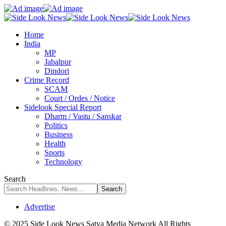
Home
India
MP
Jabalpur
Dindori
Crime Record
SCAM
Court / Ordes / Notice
Sidelook Special Report
Dharm / Vastu / Sanskar
Politics
Business
Health
Sports
Technology
Search
Advertise
© 2025 Side Look News Satya Media Network All Rights