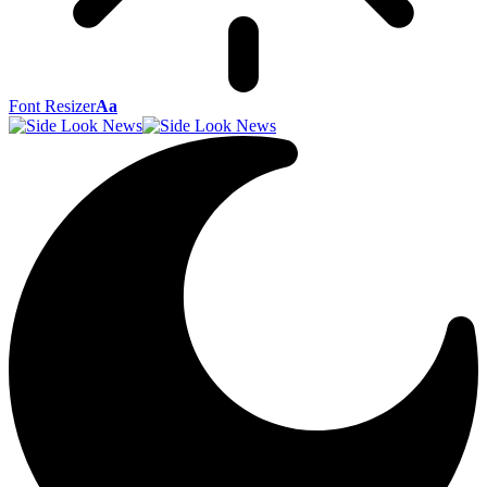
Font Resizer
Aa