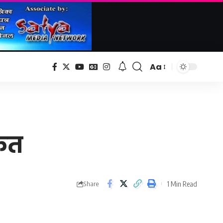
Aa
Font
Resizer
कित
1 Min Read
Share