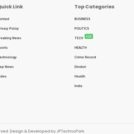
uick Link
Top Categories
ontact
BUSINESS
rivacy Policy
POLITICS
Hot
reaking News
TECH
ports
HEALTH
echnology
Crime Record
op News
Dindori
ideo
Health
India
served. Design & Developed by JPTechnoPark