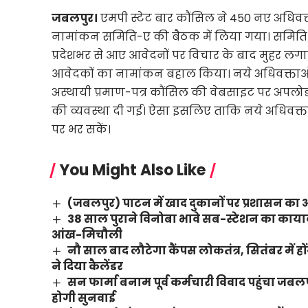
जबलपुर।
एमपी स्टेट बार कौंसिल ने 450 नए अधिवक्
नामांकन समिति-ए की बैठक में लिया गया। समिति की
प्रदेशभर से आए आवेदनों पर विचार के बाद मुहर लग
आवेदकों का नामांकन बहाल किया। नये अधिवक्ताओ
अस्थायी प्रमाण-पत्र कौंसिल की वेबसाइट पर अपलोड क
की व्यवस्था दी गई। ऐसा इसलिए ताकि नये अधिवक
पर भर सकें।
You Might Also Like
(जबलपुर) पाटन में खाद दुकानों पर प्रशासन का औच
38 साल पुराने विनोबा भावे सब-स्टेशन का कायाक
आंख-मिचौली
नौ साल बाद लौटेगा कैंपस लोकतंत्र, सितंबर में हो
ने दिया कैलेंडर
सन फार्मा बनाम पूर्व कर्मचारी विवाद पहुंचा जब
होगी सुनवाई