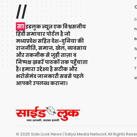
//
Q
C
सा
इडलुक न्यूज़ एक विश्वसनीय
P
हिंदी समाचार पोर्टल है जो
B
मध्यप्रदेश सहित देश-दुनिया की
राजनीति, समाज, खेल, व्यवसाय
S
और तकनीक से जुड़ी ताज़ा व
T
निष्पक्ष ख़बरें पाठकों तक पहुँचाता
है। हमारा उद्देश्य है सटीक और
T
भरोसेमंद जानकारी सबसे पहले
V
आपको उपलब्ध कराना।
© 2025 Side Look News | Satya Media Network All Rights Re