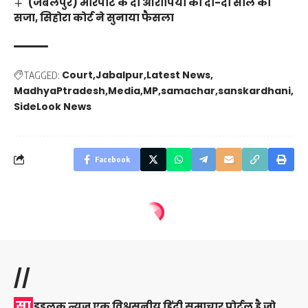
(जबलपुर) मारपीट के दो आरोपियों को दो-दो साल की
सजा, सिहोरा कोर्ट ने सुनाया फैसला
Court
Jabalpur
Latest News
TAGGED:
MadhyaPtradesh
Media
MP
samachar
sanskardhani
SideLook News
Facebook
//
सा
इडलुक न्यूज़ एक विश्वसनीय हिंदी समाचार पोर्टल है जो