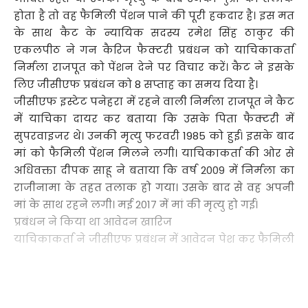
होता है तो वह फैमिली पेंशन पाने की पूरी हकदार है। इस मत
के साथ कैट के न्यायिक सदस्य रमेश सिंह ठाकुर की
एकलपीठ ने गन कैरिज फैक्टरी प्रबंधन को याचिकाकर्ता
निर्मला राजपूत को पेंशन देने पर विचार करें। कैट ने इसके
लिए जीसीएफ प्रबंधन को 8 सप्ताह का समय दिया है।
जीसीएफ इस्टेट पनेहरा में रहने वाली निर्मला राजपूत ने कैट
में याचिका दायर कर बताया कि उसके पिता फैक्टरी में
सुपरवाइजर थे। उनकी मृत्यु फरवरी 1985 को हुई। इसके बाद
मां को फैमिली पेंशन मिलने लगी। याचिकाकर्ता की ओर से
अधिवक्ता दीपक साहू ने बताया कि वर्ष 2009 में निर्मला का
राजीनामा के तहत तलाक हो गया। उसके बाद से वह अपनी
मां के साथ रहने लगी। मई 2017 में मां की मृत्यु हो गई।
प्रबंधन ने किया था आवेदन खारिज
याचिकाकर्ता ने जीसीएफ प्रबंधन में आवेदन पेश कर फैमिली
पेंशन की मांग की। फैक्टरी प्रबंधन द्वारा आवेदन खारिज
करने पर कैट में याचिका दायर की गई। दलील दी गई कि
याचिकाकर्ता तलाक के बाद से ही मां पर आश्रित थी, ऐसी
Continue Reading
स्थिति में वह पेंशन पाने की हकदार है। सुनवाई के बाद कैट ने