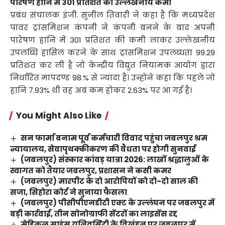
पारेषण हानि में 301 प्रतिशत की उल्लेखनीय कमी
प्रबंध संचालक इंजी. सुनील तिवारी ने कहा है कि मध्यप्रदेश
पावर ट्रांसमिशन कंपनी ने कंपनी बनने के बाद अपनी
पारेषण हानि में 301 प्रतिशत की कमी लाकर उल्लेखनीय
उपलब्धि हासिल करने के साथ ट्रांसमिशन उपलब्धता 99.29
प्रतिशत कर ली है जो केन्द्रीय विद्युत नियामक आयोग द्वारा
निर्धारित मापदण्ड 98.% से ज्यादा है। उन्होने कहा कि पहले जो
हानि 7.93% थी वह अब कम होकर 2.63% पर आ गई है।
You Might Also Like
सन फार्मा बनाम पूर्व कर्मचारी विवाद पहुंचा जबलपुर श्रम
न्यायालय, सेवापृथक्कीकरण की वैधता पर होगी सुनवाई
(जबलपुर) संस्कार कांवड़ यात्रा 2026: लाखों श्रद्धालुओं के
स्वागत को तैयार जबलपुर, प्रशासन ने कसी कमर
(जबलपुर) मारपीट के दो आरोपियों को दो-दो साल की
सजा, सिहोरा कोर्ट ने सुनाया फैसला
(जबलपुर) पीसीपीएनडीटी एक्ट के उल्लंघन पर जबलपुर में
बड़ी कार्रवाई, तीन सोनोग्राफी सेंटरों का लाइसेंस रद्द
मेडिकल साइंस यूनिवर्सिटी के विखंडन पर जबलपुर में