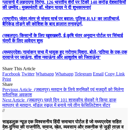
ग्लासगो में लहराएगा तिरंगा, 126 भारतीय शेरों पर टिकी 140 करोड़ देशवासियों
की उम्मीद : मुख्यमंत्री डॉ. मोहन यादव ने दी शुभकामनाएं
(राष्ट्रीय) जंतर-मंतर से संसद मार्च पर बवाल: पुलिस-RAF का लाठीचार्ज,
बैरिकेड तोड़ने की कोशिश के बाद हालात तनावपूर्ण,
(जबलपुर) किसानों के लिए खुशखबरी, ई-कृषि यंत्र अनुदान पोर्टल पर सिंचाई
यंत्रों के लिए आवेदन शुरू
(मध्यप्रदेश) नामांकन सभा में भावुक हुए नरोत्तम मिश्रा, बोले-‘दतिया के एक-एक
दरवाजे पर जाऊंगा, शीश नवाऊंगा और आशुतोष को जिताऊंगा’
Share This Article
Facebook
Twitter
Whatsapp
Whatsapp
Telegram
Email
Copy Link
Print
Share
Previous Article
(जबलपुर) मतदान के लिये श्रमिकों एवं मजदूरों को मिलेगा
सवैतनिक अवकाश
Next Article
(जबलपुर) पहले दिन 101 शासकीय सेवकों ने किया डाक
मतपत्र से मतदान, मॉडल स्कूल में बनाये गये तीन फेसिलिटेशन सेंटर
//
साइडलुक न्यूज़ एक विश्वसनीय हिंदी समाचार पोर्टल है जो मध्यप्रदेश सहित
देश-दुनिया की राजनीति, समाज, खेल, व्यवसाय और तकनीक से जुड़ी ताज़ा व