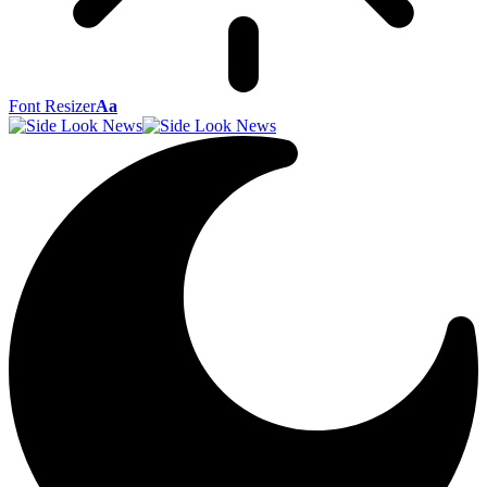
Font Resizer
Aa