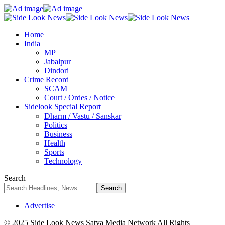
Home
India
MP
Jabalpur
Dindori
Crime Record
SCAM
Court / Ordes / Notice
Sidelook Special Report
Dharm / Vastu / Sanskar
Politics
Business
Health
Sports
Technology
Search
Advertise
© 2025 Side Look News Satya Media Network All Rights