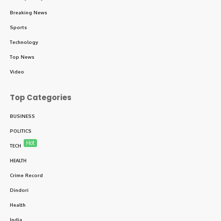
Breaking News
Sports
Technology
Top News
Video
Top Categories
BUSINESS
POLITICS
Hot
TECH
HEALTH
Crime Record
Dindori
Health
India