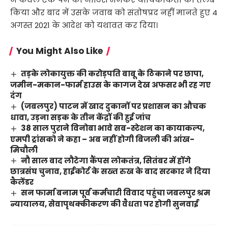
किया और बाद में उसके जवाब को संतोषप्रद नहीं मानते हुए 4
अगस्त 2021 के आदेश को यथावत कर दिया।
You Might Also Like
तड़के लोकायुक्त की करोड़पति बाबू के ठिकाने पर छापा,
जमीन-मकान-फार्म हाउस के कागज देख अफसर भी रह गए
दंग
(जबलपुर) पाटन में खाद दुकानों पर प्रशासन का औचक
धावा, उड़ना सड़क के तीन केंद्रों की हुई जांच
38 साल पुराने विनोबा भावे सब-स्टेशन का कायाकल्प,
एमपी ट्रांसको ने कहा – अब नहीं होगी बिजली की आंख-
मिचौली
नौ साल बाद लौटेगा कैंपस लोकतंत्र, सितंबर में होंगे
छात्रसंघ चुनाव, हाईकोर्ट के सख्त रुख के बाद सरकार ने दिया
कैलेंडर
सन फार्मा बनाम पूर्व कर्मचारी विवाद पहुंचा जबलपुर श्रम
न्यायालय, सेवापृथक्कीकरण की वैधता पर होगी सुनवाई