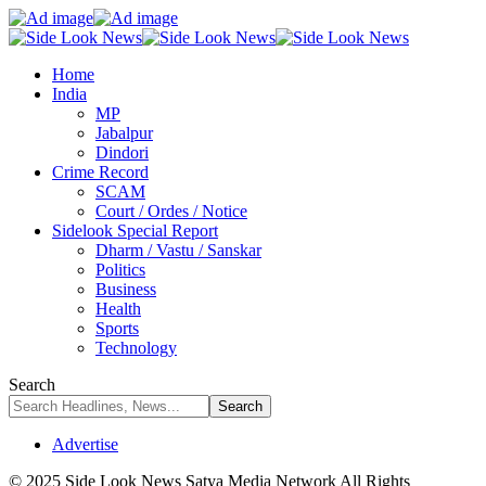
Home
India
MP
Jabalpur
Dindori
Crime Record
SCAM
Court / Ordes / Notice
Sidelook Special Report
Dharm / Vastu / Sanskar
Politics
Business
Health
Sports
Technology
Search
Advertise
© 2025 Side Look News Satya Media Network All Rights