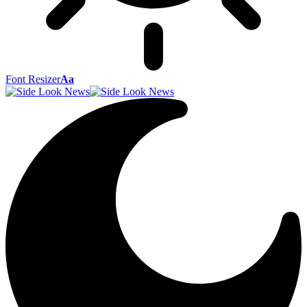
Font Resizer
Aa