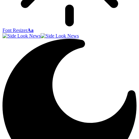
Font Resizer
Aa