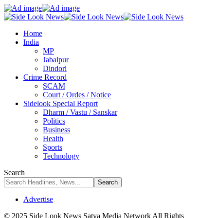
Home
India
MP
Jabalpur
Dindori
Crime Record
SCAM
Court / Ordes / Notice
Sidelook Special Report
Dharm / Vastu / Sanskar
Politics
Business
Health
Sports
Technology
Search
Advertise
© 2025 Side Look News Satya Media Network All Rights