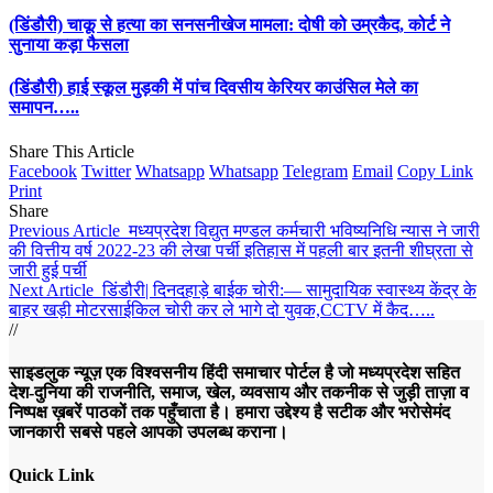
(डिंडौरी) चाकू से हत्या का सनसनीखेज मामला: दोषी को उम्रकैद, कोर्ट ने
सुनाया कड़ा फैसला
(डिंडौरी) हाई स्कूल मुड़की में पांच दिवसीय केरियर काउंसिल मेले का
समापन…..
Share This Article
Facebook
Twitter
Whatsapp
Whatsapp
Telegram
Email
Copy Link
Print
Share
Previous Article
मध्यप्रदेश विद्युत मण्डल कर्मचारी भविष्यन‍िध‍ि न्यास ने जारी
की वित्तीय वर्ष 2022-23 की लेखा पर्ची इतिहास में पहली बार इतनी शीघ्रता से
जारी हुई पर्ची
Next Article
डिंडौरी| दिनदहाड़े बाईक चोरी:— सामुदायिक स्वास्थ्य केंद्र के
बाहर खड़ी मोटरसाईकिल चोरी कर ले भागे दो युवक,CCTV में कैद…..
//
साइडलुक न्यूज़ एक विश्वसनीय हिंदी समाचार पोर्टल है जो मध्यप्रदेश सहित
देश-दुनिया की राजनीति, समाज, खेल, व्यवसाय और तकनीक से जुड़ी ताज़ा व
निष्पक्ष ख़बरें पाठकों तक पहुँचाता है। हमारा उद्देश्य है सटीक और भरोसेमंद
जानकारी सबसे पहले आपको उपलब्ध कराना।
Quick Link