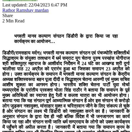
Last updated: 22/04/2023 6:47 PM
Rathor Ramshay mardan
Share
2 Min Read
भगवती मानव कल्याण संगठन डिंडौरी के द्वारा किया जा रहा
कार्यक्रम का आयोजन…
डिडौरी(रामसहाय मर्दन)|
भगवती मानव कल्याण संगठन एवं पंचज्योति शक्तितीर्थ
सिद्धाश्रम के संयुक्त तत्वधान में धर्म सम्राट युग चेतना पुरुष परमहंस योगीराज
श्री शक्तिपुत्र महाराज के आशीर्वाद निर्देशन में 24 घंटे का आखण्ड श्री दुर्गा
चालीसा पाठ 22 अप्रैल को प्रारंभ हुआ था जिसका समापन 23 अप्रैल को
होगा। उक्त कार्यक्रम के समापन में भगवती मानव कल्याण संगठन के केंद्रीय
अध्यक्ष शक्तिस्वरूपा बहन पूजा दीदी व सिद्धाश्रम चेतना आरुणी एवं मुख्य सचिव
आशीष शुक्ला का आगमन होगा। भारतीय शक्ति चेतना पार्टी युवा मोर्चा
मध्यप्रदेश के प्रांतीय प्रवक्ता भोला सिंह राठौर ने बताया कि समापन के पूर्व
मुख्य अतिथिओं का स्वागत हेतु रैली व कलश यात्रा का भी आयोजन होगा।
बताया गया कि यह संगठन पूर्ण आध्यात्मिक संगठन है ओर इस संगठन से करोड़ो
लोग जुड़कर नशामुक्त, मांसाहार मुक्त व चरित्रवान जीने के लिए संकल्प ले चुके
है ओर संगठन का लक्ष्य भी डिंडोरी को नशामुक्त करने का है। जानकारी के
अनुसार संगठन के द्वारा देश ही नही बल्कि विदेश में भी जनजागरण का कार्य
किया जा रहा और संगठन सभी जाति धर्म सम्प्रदाय के लोगो को उक्त कार्यक्रम
में पहुँचने की अपील करता है। जानकारी में बताया गया कि समापन क्रम के