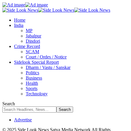
Home
India
MP
Jabalpur
Dindori
Crime Record
SCAM
Court / Ordes / Notice
Sidelook Special Report
Dharm / Vastu / Sanskar
Politics
Business
Health
Sports
Technology
Search
Advertise
© 2025 Side Look News Satya Media Network All Rights