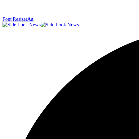
Font Resizer
Aa