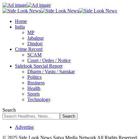
Home
India
MP
Jabalpur
Dindori
Crime Record
SCAM
Court / Ordes / Notice
Sidelook Special Report
Dharm / Vastu / Sanskar
Politics
Business
Health
Sports
Technology
Search
Advertise
© 2025 Side Look News Satya Media Network All Rights Reserved