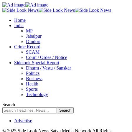
Home
India
MP
Jabalpur
Dindori
Crime Record
SCAM
Court / Ordes / Notice
Sidelook Special Report
Dharm / Vastu / Sanskar
Politics
Business
Health
Sports
Technology
Search
Advertise
© 2025 Side Look News Satya Media Network All Rights