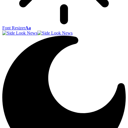
Font Resizer
Aa