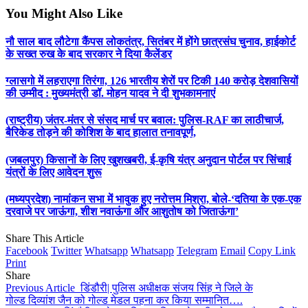
You Might Also Like
नौ साल बाद लौटेगा कैंपस लोकतंत्र, सितंबर में होंगे छात्रसंघ चुनाव, हाईकोर्ट
के सख्त रुख के बाद सरकार ने दिया कैलेंडर
ग्लासगो में लहराएगा तिरंगा, 126 भारतीय शेरों पर टिकी 140 करोड़ देशवासियों
की उम्मीद : मुख्यमंत्री डॉ. मोहन यादव ने दी शुभकामनाएं
(राष्ट्रीय) जंतर-मंतर से संसद मार्च पर बवाल: पुलिस-RAF का लाठीचार्ज,
बैरिकेड तोड़ने की कोशिश के बाद हालात तनावपूर्ण,
(जबलपुर) किसानों के लिए खुशखबरी, ई-कृषि यंत्र अनुदान पोर्टल पर सिंचाई
यंत्रों के लिए आवेदन शुरू
(मध्यप्रदेश) नामांकन सभा में भावुक हुए नरोत्तम मिश्रा, बोले-‘दतिया के एक-एक
दरवाजे पर जाऊंगा, शीश नवाऊंगा और आशुतोष को जिताऊंगा’
Share This Article
Facebook
Twitter
Whatsapp
Whatsapp
Telegram
Email
Copy Link
Print
Share
Previous Article
डिंडौरी| पुलिस अधीक्षक संजय सिंह ने जिले के
गोल्ड दिव्यांश जैन को गोल्ड मेडल पहना कर किया सम्मानित….