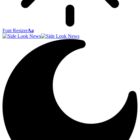
Font Resizer
Aa