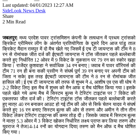
Last updated: 04/01/2023 12:27 AM
SideLook News Desk
Share
2 Min Read
जबलपुर|
मध्य प्रदेश पावर ट्रांसमिशन कंपनी के तत्वधान में प्रथम ट्रांसको
क्रिकेट प्रीमियर लीग के अंतर्गत प्रतियोगिता के दूसरे दिन आज पांडु ताल
क्रिकेट मैदान रामपुर में दो मैच खेले गए जिसमें ई एच टी जायन्टस की टीम ने 8
रन से रोमांचक जीत दर्ज की ईएचटी जायन्टस ने टॉस जीतकर पहले बल्लेबाजी
करते हुए निर्धारित 12 ओवर में 9 विकेट के नुकसान पर 79 रन का स्कोर खड़ा
किया। राजेंद्र कुशवाहा ने सर्वाधिक 34 रन बनाए | जवाब में पावर वॉरियर्स की
टीम 71 रन ही बना सकी प्रवीण ने संघर्ष पूर्ण 39 रन बनाए पर अपनी टीम को
जिता न सके| इस तरह ईएचटी जायन्टस की टीम ने 8 रन से रोमांचक जीत
हासिल की | ई एच टी जायन्टस की तरफ से शुभम ने 4, आशीष एव एस सी घोष ने
2-2 विकेट लिए| इस मैच में शुभम को मैन आफ द मैच घोषित किया गया l इसके
पहले खेले गये अन्य मैच में सिस्टम बुल्स ने टेस्टिंग टाइटंस पर 7 विकेट की
एकतरफा जीत दर्ज की। टेस्टिंग टाइटंस टॉस जीतकर पहले बल्लेबाजी करते
हुए मात्र 40 रन बनाकर आउट हो गई टीम की ओर से सिर्फ चेतन यादव ने संघर्ष
करते हुए 16 रन बनाए सिस्टम बुल्स की ओर से तरुण और अमीन ने तीन तीन
विकेट लेकर टेस्टिंग टाइटन्स की कमर तोड़ दी। जिसके जवाब में सिस्टम बुल्स
ने मात्र 5.3 ओवर में 3 विकेट खोकर निर्धारित लक्ष्य प्राप्त कर लिया तरुण और
युवराज ने तेज14-14 रनों का योगदान दिया| तरुण को मैन ऑफ द मैच घोषित
किए गया।