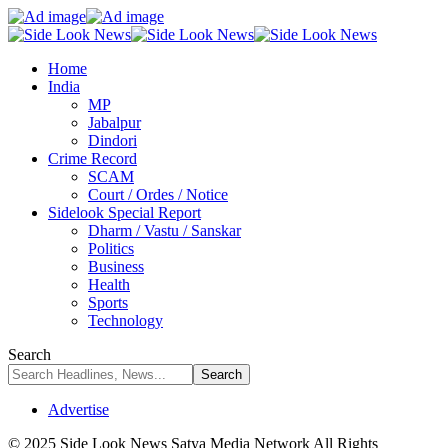
Home
India
MP
Jabalpur
Dindori
Crime Record
SCAM
Court / Ordes / Notice
Sidelook Special Report
Dharm / Vastu / Sanskar
Politics
Business
Health
Sports
Technology
Search
Advertise
© 2025 Side Look News Satya Media Network All Rights