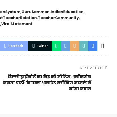
ionSystem
GuruSamman
IndianEducation
ntTeacherRelation
TeacherCommunity
a
ViralStatement
Facebook
Twitter
NEXT ARTICLE
दिल्ली हाईकोर्ट का केंद्र को नोटिस, ‘कॉकरोच
जनता पार्टी’ के एक्स अकाउंट ब्लॉकिंग मामले में
मांगा जवाब