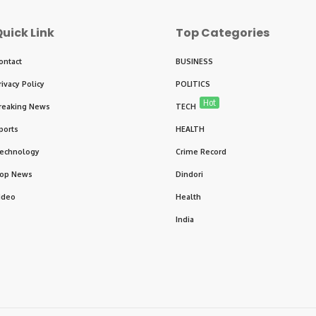
uick Link
Top Categories
ontact
BUSINESS
rivacy Policy
POLITICS
Hot
reaking News
TECH
ports
HEALTH
echnology
Crime Record
op News
Dindori
ideo
Health
India