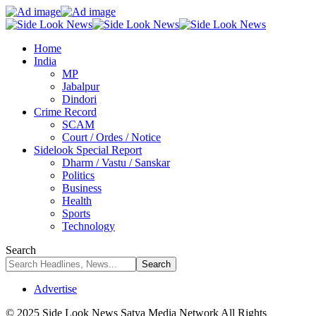
Home
India
MP
Jabalpur
Dindori
Crime Record
SCAM
Court / Ordes / Notice
Sidelook Special Report
Dharm / Vastu / Sanskar
Politics
Business
Health
Sports
Technology
Search
Advertise
© 2025 Side Look News Satya Media Network All Rights