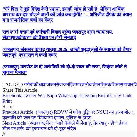
“मेरे पिता ने मुझे विदेश कैसे पढ़ाया, इसकी जांच हो रही है; लेकिन आर्थिक
अपराध कर देश छोड़ने वालों की जांच कब होगी?” – अभिजीत दीपके का बयान
बना राजनीतिक चर्चा का केंद्र
सन फार्मा बनाम पूर्व कर्मचारी विवाद पहुंचा जबलपुर श्रम न्यायालय,
सेवापृथक्कीकरण की वैधता पर होगी सुनवाई
(जबलपुर) संस्कार कांवड़ यात्रा 2026: लाखों श्रद्धालुओं के स्वागत को तैयार
जबलपुर, प्रशासन ने कसी कमर
(जबलपुर) मारपीट के दो आरोपियों को दो-दो साल की सजा, सिहोरा कोर्ट ने
सुनाया फैसला
TAGGED:
गरीबोंकीआवाज
जनसेवा
जनहित
भारत
लोकतंत्र
शिक्षक
शिक्षा
समाचारवि
Share This Article
Facebook
Twitter
Whatsapp
Whatsapp
Telegram
Email
Copy Link
Print
Share
Previous Article
(जबलपुर) RDVV में फीस वृद्धि पर NSUI का हल्लाबोल:
कुलपति की कार पर चिपकाया ज्ञापन, पुलिस से झड़प
Next Article
(अंतरराष्ट्रीय) “सारे फैसले मैं लेता हूं, नेतन्याहू नहीं”: ईरान
डील पर ट्रंप का इजरायल को दो-टूक संदेश
//