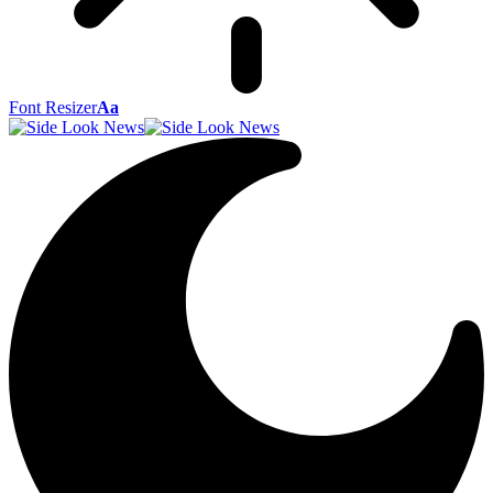
Font Resizer
Aa