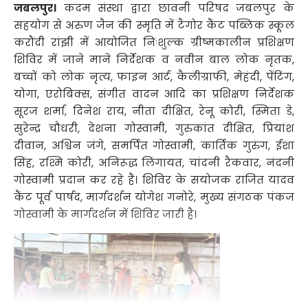
जबलपुर।
कदम संस्था द्वारा छावनी परिषद जबलपुर के
सहयोग से अरुण जैन की स्मृति में टैगोर कैंट पब्लिक स्कूल
करौंदी रांझी में आयोजित निःशुल्क ग्रीष्मकालीन प्रशिक्षण
शिविर में जाने माने निर्देशक व नवीन बाल लोक नृतक,
बच्चों को लोक नृत्य, फाइन आर्ट, कैलीग्राफी, मेहंदी, पेंटिंग,
योगा, एरोबिक्स, संगीत वादन आदि का प्रशिक्षण निर्देशक
सूरज शर्मा, दिनेश राय, नीता दीक्षित, रेनू कोरी, स्मिता डे,
सुरेन्द्र चौधरी, देशना गोस्वामी, गुरुकांत दीक्षित, प्रियांश
दीवान, अश्विन जंगे, समर्पित गोस्वामी, कार्तिक गुरुंग, ईशा
सिंह, रश्मि कोरी, अनिरूद्ध लिंगायत, चांदनी रैकवार, नंदनी
गोस्वामी प्रदान कर रहे हैं। शिविर के सयोजक राजित यादव
कैंट पूर्व पार्षद, मार्गदर्शन योगेश गनोरे, मुख्य संगठक पंकज
गोस्वामी के मार्गदर्शन में शिविर जारी है।