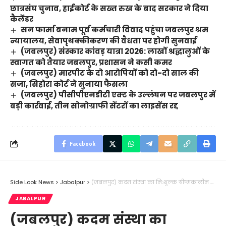
छात्रसंघ चुनाव, हाईकोर्ट के सख्त रुख के बाद सरकार ने दिया
कैलेंडर
सन फार्मा बनाम पूर्व कर्मचारी विवाद पहुंचा जबलपुर श्रम
न्यायालय, सेवापृथक्कीकरण की वैधता पर होगी सुनवाई
(जबलपुर) संस्कार कांवड़ यात्रा 2026: लाखों श्रद्धालुओं के
स्वागत को तैयार जबलपुर, प्रशासन ने कसी कमर
(जबलपुर) मारपीट के दो आरोपियों को दो-दो साल की
सजा, सिहोरा कोर्ट ने सुनाया फैसला
(जबलपुर) पीसीपीएनडीटी एक्ट के उल्लंघन पर जबलपुर में
बड़ी कार्रवाई, तीन सोनोग्राफी सेंटरों का लाइसेंस रद्द
Facebook
Side Look News
>
Jabalpur
>
(जबलपुर) कदम संस्था का निःशुल्क ग्रीष्मकालीन प्रशिक्षण शिविर आयोजित
JABALPUR
(जबलपुर) कदम संस्था का