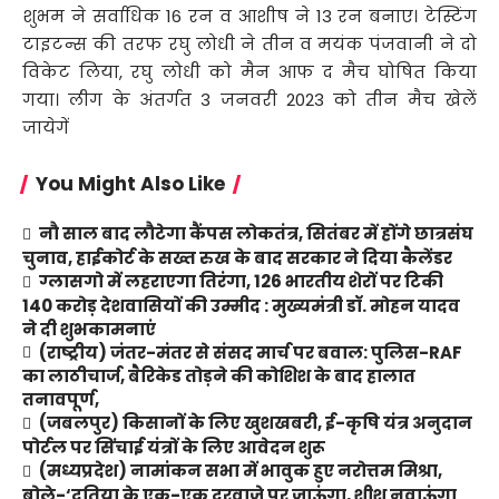
शुभम ने सर्वाधिक 16 रन व आशीष ने 13 रन बनाए। टेस्टिंग
टाइटन्स की तरफ रघु लोधी ने तीन व मयंक पंजवानी ने दो
विकेट लिया, रघु लोधी को मैन आफ द मैच घोषित किया
गया। लीग के अंतर्गत 3 जनवरी 2023 को तीन मैच खेलें
जायेगें
You Might Also Like
नौ साल बाद लौटेगा कैंपस लोकतंत्र, सितंबर में होंगे छात्रसंघ
चुनाव, हाईकोर्ट के सख्त रुख के बाद सरकार ने दिया कैलेंडर
ग्लासगो में लहराएगा तिरंगा, 126 भारतीय शेरों पर टिकी
140 करोड़ देशवासियों की उम्मीद : मुख्यमंत्री डॉ. मोहन यादव
ने दी शुभकामनाएं
(राष्ट्रीय) जंतर-मंतर से संसद मार्च पर बवाल: पुलिस-RAF
का लाठीचार्ज, बैरिकेड तोड़ने की कोशिश के बाद हालात
तनावपूर्ण,
(जबलपुर) किसानों के लिए खुशखबरी, ई-कृषि यंत्र अनुदान
पोर्टल पर सिंचाई यंत्रों के लिए आवेदन शुरू
(मध्यप्रदेश) नामांकन सभा में भावुक हुए नरोत्तम मिश्रा,
बोले-‘दतिया के एक-एक दरवाजे पर जाऊंगा, शीश नवाऊंगा