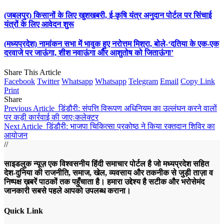
(जबलपुर) किसानों के लिए खुशखबरी, ई-कृषि यंत्र अनुदान पोर्टल पर सिंचाई
यंत्रों के लिए आवेदन शुरू
(मध्यप्रदेश) नामांकन सभा में भावुक हुए नरोत्तम मिश्रा, बोले-‘दतिया के एक-एक
दरवाजे पर जाऊंगा, शीश नवाऊंगा और आशुतोष को जिताऊंगा’
Share This Article
Facebook
Twitter
Whatsapp
Whatsapp
Telegram
Email
Copy Link
Print
Share
Previous Article
डिंडौरी: संपत्ति विरूपण अधिनियम का उल्लंघन करने वालों
पर कड़ी कार्रवाई की जाएःकलेक्टर
Next Article
डिंडौरी: भाजपा चिकित्सा प्रकोष्ठ ने किया रक्तदान शिविर का
आयोजन
//
साइडलुक न्यूज़ एक विश्वसनीय हिंदी समाचार पोर्टल है जो मध्यप्रदेश सहित
देश-दुनिया की राजनीति, समाज, खेल, व्यवसाय और तकनीक से जुड़ी ताज़ा व
निष्पक्ष ख़बरें पाठकों तक पहुँचाता है। हमारा उद्देश्य है सटीक और भरोसेमंद
जानकारी सबसे पहले आपको उपलब्ध कराना।
Quick Link