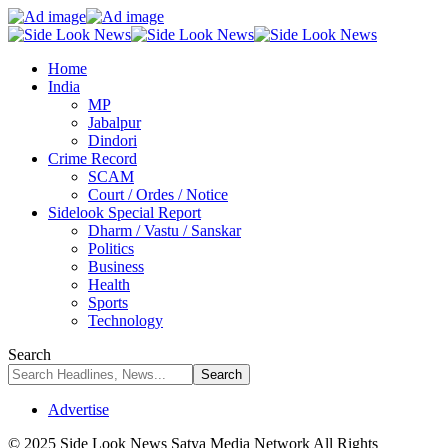
Home
India
MP
Jabalpur
Dindori
Crime Record
SCAM
Court / Ordes / Notice
Sidelook Special Report
Dharm / Vastu / Sanskar
Politics
Business
Health
Sports
Technology
Search
Advertise
© 2025 Side Look News Satya Media Network All Rights