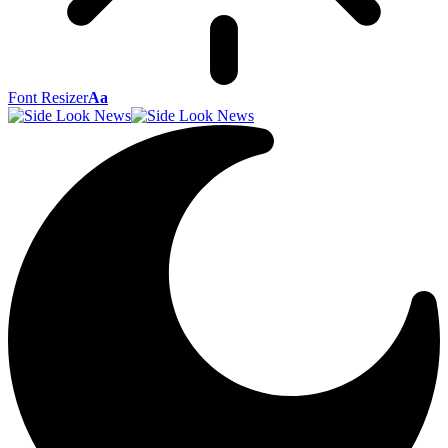
Font Resizer
Aa