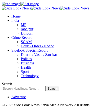
Home
India
MP
Jabalpur
Dindori
Crime Record
SCAM
Court / Ordes / Notice
Sidelook Special Report
Dharm / Vastu / Sanskar
Politics
Business
Health
Sports
Technology
Search
Advertise
© 2025 Side Look News Satya Media Network All Rights