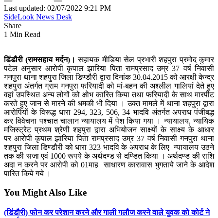
Last updated: 02/07/2022 9:21 PM
SideLook News Desk
Share
1 Min Read
डिंडौरी (रामसहाय मर्दन)।
सहायक मीडिया सेल प्रभारी शहपुरा प्रमोद कुमार
पटेल अनुसार आरोपी कृपाल झारिया पिता रामप्रसाद उम्र 37 वर्ष निवासी
गनपुरा थाना शहपुरा जिला डिण्‍डौरी द्वारा दिनांक 30.04.2015 को आरक्षी केन्‍द्र
शहपुरा अंतर्गत ग्राम गनपुरा फरियादी को मां-बहन की अश्‍लील गालियां देते हुए
वहां उपस्थित अन्‍य लोगों को क्षोभ कारित किया तथा फरियादी के साथ मारपीट
करते हुए जान से मारने की धमकी भी दिया । उक्‍त मामले में थाना शहपुरा द्वारा
आरोपियों के विरूद्ध धारा 294, 323, 506, 34 भादवि अंतर्गत अपराध पंजीबद्ध
कर विवेचना पश्‍चात चालान न्‍यायालय में पेश किया गया । न्‍यायालय, न्‍यायिक
मजिस्‍ट्रेट प्रथम श्रेणी शहपुरा द्वारा अभियोजन साक्ष्‍यों के साक्ष्‍य के आधार
पर आरोपी कृपाल झारिया पिता रामप्रसाद उम्र 37 वर्ष निवासी गनपुरा थाना
शहपुरा जिला डिण्‍डौरी को धारा 323 भादवि के अपराध के लिए न्‍यायालय उठने
तक की सजा एवं 1000 रूपये के अर्थदण्‍ड से दण्डित किया । अर्थदण्‍ड की राशि
अदा न करने पर आरोपी को 01माह साधारण कारावास भुगताये जाने के आदेश
पारित किये गये ।
You Might Also Like
(डिंडौरी) फोन कर परेशान करने और गाली गलौज करने वाले युवक को कोर्ट ने