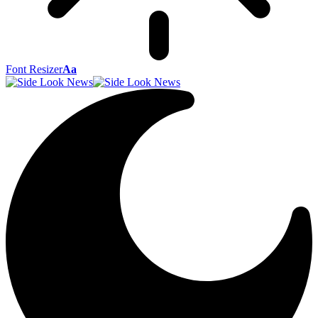
Font Resizer
Aa