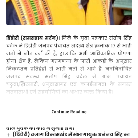
डिंडौरी (रामसहाय मर्दन)।
जिले के युवा पत्रकार संतोष सिंह
चंदेल ने डिंडोरी जनपद पंचायत सदस्य क्षेत्र क्रमांक 17 से भारी
मतों से जीत दर्ज की हैं, हालांकि अभी आधिकारिक घोषणा
होना शेष है, लेकिन मतगणना के जारी आकड़ो के अनुसार
निकटतम प्रतिद्वंद्वी से भारी मतों से आगे हैं, नवनिर्वाचित
जनपद सदस्य संतोष सिंह चंदेल ने ग्राम पंचायत
चटुवा,ख़िरसारी, धनुवासागर एवं कनईसांगवा के समस्त
मतदाताओं एवं सहयोगियों का आभार व्यक्त किया है।
You Might Also Like
Continue Reading
(डिंडौरी) फोन कर परेशान करने और गाली गलौज करने
वाले युवक को कोर्ट ने सुनाई सजा
(डिंडोरी) बजाग विकासखंड में संभागायुक्त धनंजय सिंह का