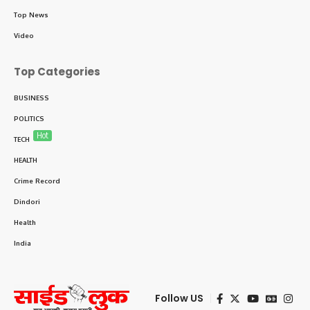
Top News
Video
Top Categories
BUSINESS
POLITICS
Hot
TECH
HEALTH
Crime Record
Dindori
Health
India
Follow US