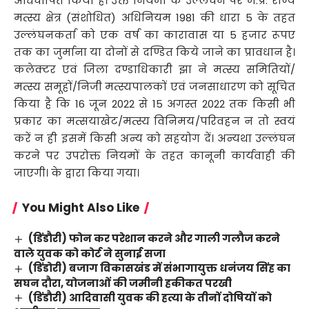
अधिघोषित किया है। उक्त नियमों के उल्लंघन पर म.प्र. राज्य
मत्स्य क्षेत्र (संशोधित) अधिनियम 1981 की धारा 5 के तहत
उल्लंघनकर्ता को एक वर्ष का कारावास या 5 हजार रूपए
तक का जुर्माना या दोनों से दण्डित किये जाने का प्रावधान है।
कलेक्टर एवं जिला दण्डाधिकारी झा ने मत्स्य समितियों/
मत्स्य समूहों/निजी मत्स्यपालकों एवं जनसाधारण को सूचित
किया है कि 16 जून 2022 से 15 अगस्त 2022 तक किसी भी
प्रकार का मत्सयाखेट/मत्स्य विनिमय/परिवहन न तो स्वयं
करें न ही इसमें किसी अन्य को सहयोग दें। अन्यथा उल्लंघन
करने पर उपरोक्त नियमों के तहत कानूनी कार्यवाही की
जाएगी। के द्वारा किया गया।
You Might Also Like
(डिंडौरी) फोन कर परेशान करने और गाली गलौज करने
वाले युवक को कोर्ट ने सुनाई सजा
(डिंडोरी) बजाग विकासखंड में संभागायुक्त धनंजय सिंह का
सघन दौरा, योजनाओं की जमीनी हकीकत परखी
(डिंडौरी) आदिवासी युवक की हत्या के तीनों दोषियों को