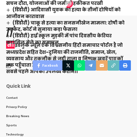
सघन दौरा, योजनाओं की जमीनी हकीकत परखी
(डिंडौरी) आदिवासी युवक की हत्या के तीनों दोषियों को
आजीवन कारावास
(डिंडौरी) चाकू से हत्या का सनसनीखेज मामला: दोषी को
उम्रकैद, कोर्ट ने सुनाया कड़ा फैसला
//
(डिंडौरी) हाई स्कूल मुड़की में पांच दिवसीय केरियर
काउंसिल मेले का समापन…..
सा
इडलुक न्यूज़ एक विश्वसनीय हिंदी समाचार पोर्टल है जो
मध्यप्रदेश सहित देश-दुनिया की राजनीति, समाज, खेल,
व्यवसाय और तकनीक से जुड़ी ताज़ा व निष्पक्ष ख़बरें पाठकों
तक पहुँचाता है। हमारा उद्देश्य है सटीक और भरोसेमंद जानकारी
Facebook
सबसे पहले आपको उपलब्ध कराना।
Quick Link
Contact
Privacy Policy
Breaking News
Sports
Technology