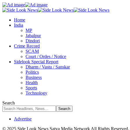
Home
India
MP
Jabalpur
Dindori
Crime Record
SCAM
Court / Ordes / Notice
Sidelook Special Report
Dharm / Vastu / Sanskar
Politics
Business
Health
Sports
Technology
Search
Advertise
© 2025 Side Look News Satya Media Network All Rights Reserved