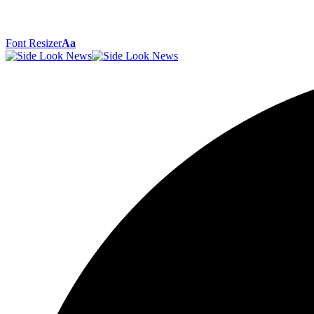
Font Resizer
Aa