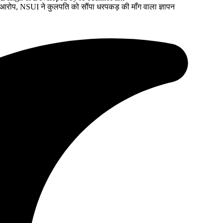
के आरोप, NSUI ने कुलपति को सौंपा धरपकड़ की माँग वाला ज्ञापन