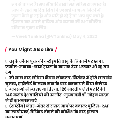
रूप से घायल है। मप्र में आदिवासी महामहिम राजपाल है।
आप के रहते आदिवासियों पे Seoni या अन्य ज़िलों में
जुल्म कैसे हो रहे है। और यदि हो रहे है तो आप चुप क्यों है।
हिम्मत कर अपने दायित्व और समाज की रक्षा कीजिए।
इतिहास पुरुष बनिए।
— Vivek Tankha (@VTankha)
May 4, 2022
You Might Also Like
तड़के लोकायुक्त की करोड़पति बाबू के ठिकाने पर छापा,
जमीन-मकान-फार्म हाउस के कागज देख अफसर भी रह गए
दंग
नौ साल बाद लौटेगा कैंपस लोकतंत्र, सितंबर में होंगे छात्रसंघ
चुनाव, हाईकोर्ट के सख्त रुख के बाद सरकार ने दिया कैलेंडर
ग्लासगो में लहराएगा तिरंगा, 126 भारतीय शेरों पर टिकी
140 करोड़ देशवासियों की उम्मीद : मुख्यमंत्री डॉ. मोहन यादव
ने दी शुभकामनाएं
(राष्ट्रीय) जंतर-मंतर से संसद मार्च पर बवाल: पुलिस-RAF
का लाठीचार्ज, बैरिकेड तोड़ने की कोशिश के बाद हालात
तनावपूर्ण,