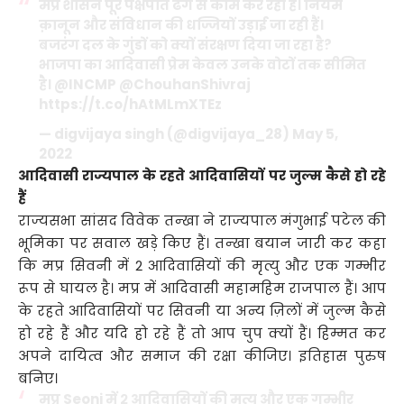
मप्र शासन पूरे पक्षपात ढंग से काम कर रहा है। नियम
क़ानून और संविधान की धज्जियों उड़ाई जा रही हैं।
बजरंग दल के गुंडों को क्यों संरक्षण दिया जा रहा है?
भाजपा का आदिवासी प्रेम केवल उनके वोटों तक सीमित
है।
@INCMP
@ChouhanShivraj
https://t.co/hAtMLmXTEz
— digvijaya singh (@digvijaya_28)
May 5,
2022
आदिवासी राज्यपाल के रहते आदिवासियों पर जुल्म कैसे हो रहे
हैं
राज्यसभा सांसद विवेक तन्खा ने राज्यपाल मंगुभाई पटेल की
भूमिका पर सवाल खड़े किए हैं। तन्खा बयान जारी कर कहा
कि मप्र सिवनी में 2 आदिवासियों की मृत्यु और एक गम्भीर
रूप से घायल है। मप्र में आदिवासी महामहिम राजपाल हैं। आप
के रहते आदिवासियों पर सिवनी या अन्य ज़िलों में जुल्म कैसे
हो रहे हैं और यदि हो रहे हैं तो आप चुप क्यों हैं। हिम्मत कर
अपने दायित्व और समाज की रक्षा कीजिए। इतिहास पुरुष
बनिए।
मप्र Seoni में २ आदिवासियों की मृत्यु और एक गम्भीर