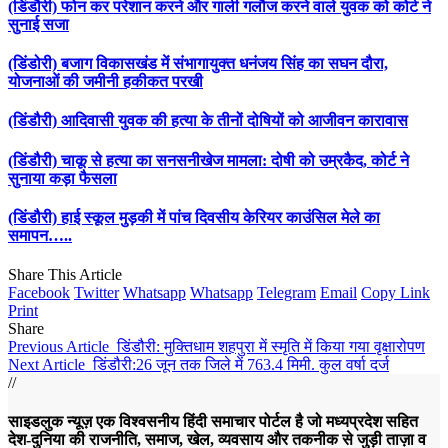
(डिंडौरी) फोन कर परेशान करने और गाली गलौज करने वाले युवक को कोर्ट ने
सुनाई सजा
(डिंडोरी) बजाग विकासखंड में संभागायुक्त धनंजय सिंह का सघन दौरा,
योजनाओं की जमीनी हकीकत परखी
(डिंडौरी) आदिवासी युवक की हत्या के तीनों दोषियों को आजीवन कारावास
(डिंडौरी) चाकू से हत्या का सनसनीखेज मामला: दोषी को उम्रकैद, कोर्ट ने
सुनाया कड़ा फैसला
(डिंडौरी) हाई स्कूल मुड़की में पांच दिवसीय केरियर काउंसिल मेले का
समापन…..
Share This Article
Facebook
Twitter
Whatsapp
Whatsapp
Telegram
Email
Copy Link
Print
Share
Previous Article
डिंडौरी: मुक्तिधाम शहपुरा में स्मृति में किया गया वृक्षारोपण
Next Article
डिंडौरी:26 जून तक जिले में 763.4 मिमी. कुल वर्षा दर्ज
//
साइडलुक न्यूज़ एक विश्वसनीय हिंदी समाचार पोर्टल है जो मध्यप्रदेश सहित
देश-दुनिया की राजनीति, समाज, खेल, व्यवसाय और तकनीक से जुड़ी ताज़ा व