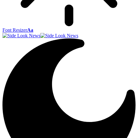
Font Resizer
Aa