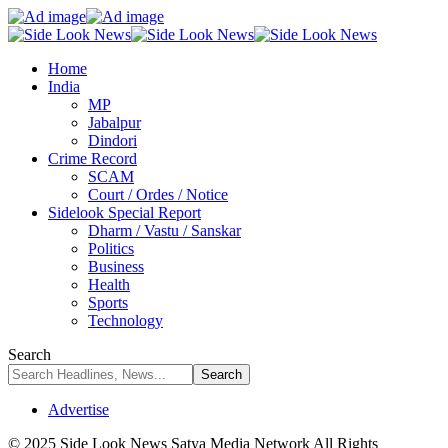
Home
India
MP
Jabalpur
Dindori
Crime Record
SCAM
Court / Ordes / Notice
Sidelook Special Report
Dharm / Vastu / Sanskar
Politics
Business
Health
Sports
Technology
Search
Advertise
© 2025 Side Look News Satya Media Network All Rights