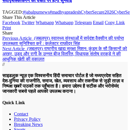
सेवापृथक्कीकरण की वैधता पर होगी सुनवाई
TAGGED:
#jabalpurnews
#madhyapradesh
CyberSecure2026
CyberSec
Share This Article
Facebook
Twitter
Whatsapp
Whatsapp
Telegram
Email
Copy Link
Print
Share
Previous Article
(जबलपुर) स्वास्थ्य संस्थाओं में सर्पदंश वैक्सीन की पर्याप्त
उपलब्धता सुनिश्चित करें : कलेक्टर राघवेंद्र सिंह
Next Article
(जबलपुर) राष्ट्रीय खाद्य सुरक्षा मिशन: कुंडम के सौ किसानों को
अरहर, उड़द और रागी के उन्नत बीज वितरित, विधायक संतोष वरकड़े ने की
आधुनिक खेती की वकालत
//
साइडलुक न्यूज़ एक विश्वसनीय हिंदी समाचार पोर्टल है जो मध्यप्रदेश सहित
देश-दुनिया की राजनीति, समाज, खेल, व्यवसाय और तकनीक से जुड़ी ताज़ा व
निष्पक्ष ख़बरें पाठकों तक पहुँचाता है। हमारा उद्देश्य है सटीक और भरोसेमंद
जानकारी सबसे पहले आपको उपलब्ध कराना।
Quick Link
Contact
Privacy Policy
Breaking News
Sports