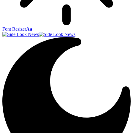
Font Resizer
Aa