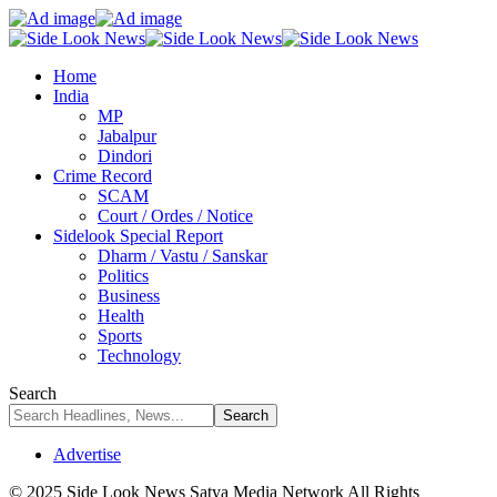
Home
India
MP
Jabalpur
Dindori
Crime Record
SCAM
Court / Ordes / Notice
Sidelook Special Report
Dharm / Vastu / Sanskar
Politics
Business
Health
Sports
Technology
Search
Advertise
© 2025 Side Look News Satya Media Network All Rights