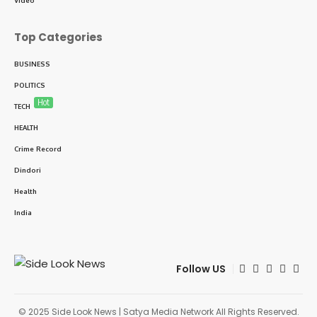
Video
Top Categories
BUSINESS
POLITICS
Hot
TECH
HEALTH
Crime Record
Dindori
Health
India
Follow US
© 2025 Side Look News | Satya Media Network All Rights Reserved.