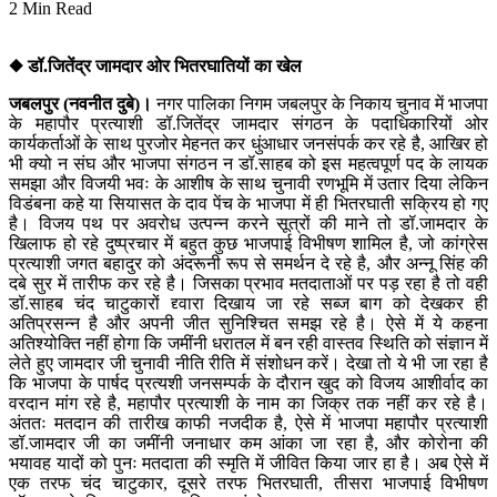
2 Min Read
◆ डॉ.जितेंद्र जामदार ओर भितरघातियों का खेल
जबलपुर (नवनीत दुबे)।
नगर पालिका निगम जबलपुर के निकाय चुनाव में भाजपा
के महापौर प्रत्याशी डॉ.जितेंद्र जामदार संगठन के पदाधिकारियों ओर
कार्यकर्ताओं के साथ पुरजोर मेहनत कर धुंआधार जनसंपर्क कर रहे है, आखिर हो
भी क्यो न संघ और भाजपा संगठन न डॉ.साहब को इस महत्वपूर्ण पद के लायक
समझा और विजयी भवः के आशीष के साथ चुनावी रणभूमि में उतार दिया लेकिन
विडंबना कहे या सियासत के दाव पेंच के भाजपा में ही भितरघाती सक्रिय हो गए
है। विजय पथ पर अवरोध उत्पन्न करने सूत्रों की माने तो डॉ.जामदार के
खिलाफ हो रहे दुष्प्रचार में बहुत कुछ भाजपाई विभीषण शामिल है, जो कांग्रेस
प्रत्याशी जगत बहादुर को अंदरूनी रूप से समर्थन दे रहे है, और अन्नू सिंह की
दबे सुर में तारीफ कर रहे है। जिसका प्रभाव मतदाताओं पर पड़ रहा है तो वही
डॉ.साहब चंद चाटुकारों द्द्वारा दिखाय जा रहे सब्ज बाग को देखकर ही
अतिप्रसन्न है और अपनी जीत सुनिश्चित समझ रहे है। ऐसे में ये कहना
अतिश्योक्ति नहीं होगा कि जमींनी धरातल में बन रही वास्तव स्थिति को संज्ञान में
लेते हुए जामदार जी चुनावी नीति रीति में संशोधन करें। देखा तो ये भी जा रहा है
कि भाजपा के पार्षद प्रत्यशी जनसम्पर्क के दौरान खुद को विजय आशीर्वाद का
वरदान मांग रहे है, महापौर प्रत्याशी के नाम का जिक्र तक नहीं कर रहे है।
अंततः मतदान की तारीख काफी नजदीक है, ऐसे में भाजपा महापौर प्रत्याशी
डॉ.जामदार जी का जमींनी जनाधार कम आंका जा रहा है, और कोरोना की
भयावह यादों को पुनः मतदाता की स्मृति में जीवित किया जार हा है। अब ऐसे में
एक तरफ चंद चाटुकार, दूसरे तरफ भितरघाती, तीसरा भाजपाई विभीषण