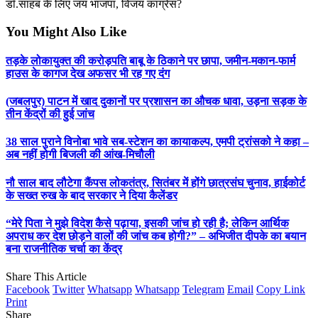
डॉ.साहब के लिए जय भाजपा, विजय कांग्रेस?
You Might Also Like
तड़के लोकायुक्त की करोड़पति बाबू के ठिकाने पर छापा, जमीन-मकान-फार्म
हाउस के कागज देख अफसर भी रह गए दंग
(जबलपुर) पाटन में खाद दुकानों पर प्रशासन का औचक धावा, उड़ना सड़क के
तीन केंद्रों की हुई जांच
38 साल पुराने विनोबा भावे सब-स्टेशन का कायाकल्प, एमपी ट्रांसको ने कहा –
अब नहीं होगी बिजली की आंख-मिचौली
नौ साल बाद लौटेगा कैंपस लोकतंत्र, सितंबर में होंगे छात्रसंघ चुनाव, हाईकोर्ट
के सख्त रुख के बाद सरकार ने दिया कैलेंडर
“मेरे पिता ने मुझे विदेश कैसे पढ़ाया, इसकी जांच हो रही है; लेकिन आर्थिक
अपराध कर देश छोड़ने वालों की जांच कब होगी?” – अभिजीत दीपके का बयान
बना राजनीतिक चर्चा का केंद्र
Share This Article
Facebook
Twitter
Whatsapp
Whatsapp
Telegram
Email
Copy Link
Print
Share