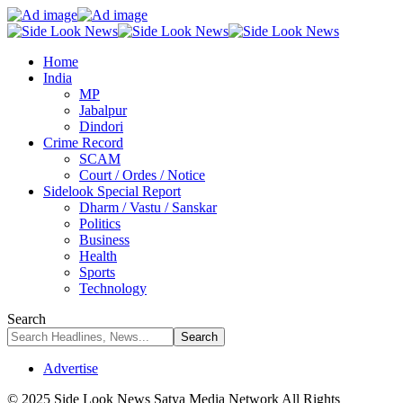
Home
India
MP
Jabalpur
Dindori
Crime Record
SCAM
Court / Ordes / Notice
Sidelook Special Report
Dharm / Vastu / Sanskar
Politics
Business
Health
Sports
Technology
Search
Advertise
© 2025 Side Look News Satya Media Network All Rights