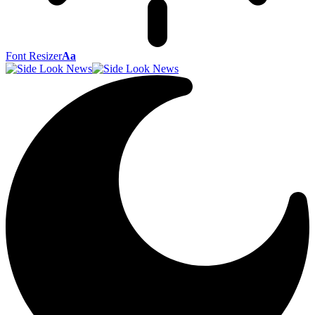
Font Resizer
Aa