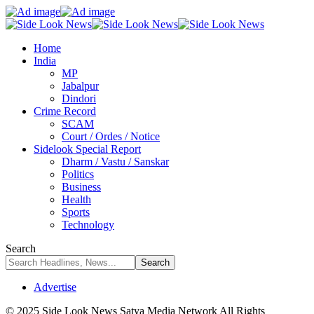
Home
India
MP
Jabalpur
Dindori
Crime Record
SCAM
Court / Ordes / Notice
Sidelook Special Report
Dharm / Vastu / Sanskar
Politics
Business
Health
Sports
Technology
Search
Advertise
© 2025 Side Look News Satya Media Network All Rights