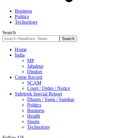
Business
Politics
Technology
Search
Home
India
MP
Jabalpur
Dindori
Crime Record
SCAM
Court / Ordes / Notice
Sidelook Special Report
Dharm / Vastu / Sanskar
Politics
Business
Health
Sports
Technology
Follow US