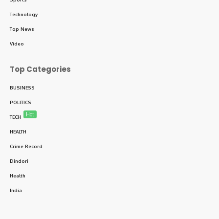
Technology
Top News
Video
Top Categories
BUSINESS
POLITICS
Hot
TECH
HEALTH
Crime Record
Dindori
Health
India