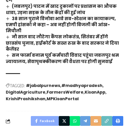
दंग
(जबलपुर) पाटन में खाद दुकानों पर प्रशासन का औचक
धावा, उड़ना सड़क के तीन केंद्रों की हुई जांच
38 साल पुराने विनोबा भावे सब-स्टेशन का कायाकल्प,
एमपी ट्रांसको ने कहा – अब नहीं होगी बिजली की आंख-
मिचौली
नौ साल बाद लौटेगा कैंपस लोकतंत्र, सितंबर में होंगे
छात्रसंघ चुनाव, हाईकोर्ट के सख्त रुख के बाद सरकार ने दिया
कैलेंडर
सन फार्मा बनाम पूर्व कर्मचारी विवाद पहुंचा जबलपुर श्रम
न्यायालय, सेवापृथक्कीकरण की वैधता पर होगी सुनवाई
#jabalpurnews
#madhyapradesh
TAGGED:
DigitalAgriculture
FarmersWelfare
KisanApp
KrishiPrashikshan
MPKisanPortal
Facebook