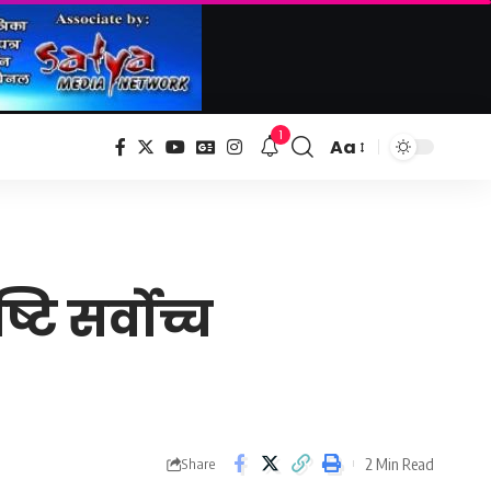
1
Aa
Font
Resizer
ि सर्वोच्च
2 Min Read
Share