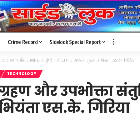
Crime Record
Sidelook Special Report
व संग्रहण और उपभोक्ता संतुष्टि सर्वोच्च प्राथमिकता: मुख्य अभियंता एस.के. गिरिया
TECHNOLOGY
रहण और उपभोक्ता संतुष्ट
भियंता एस.के. गिरिया