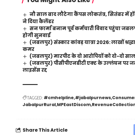
नौ साल बाद लौटेगा कैंपस लोकतंत्र, सितंबर में हो
ने दिया कैलेंडर
सन फार्मा बनाम पूर्व कर्मचारी विवाद पहुंचा जब
होगी सुनवाई
(जबलपुर) संस्कार कांवड़ यात्रा 2026: लाखों श्रद
कमर
(जबलपुर) मारपीट के दो आरोपियों को दो-दो साल 
(जबलपुर) पीसीपीएनडीटी एक्ट के उल्लंघन पर जबलपु
लाइसेंस रद्द
#cmhelpline
#jabalpurnews
Consumer
TAGGED:
JabalpurRural
MPEastDiscom
RevenueCollectio
Share This Article