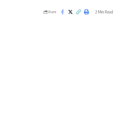
2 Min Read
Share