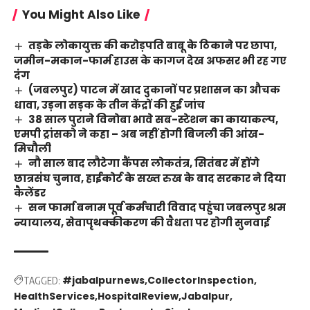
You Might Also Like
तड़के लोकायुक्त की करोड़पति बाबू के ठिकाने पर छापा,
जमीन-मकान-फार्म हाउस के कागज देख अफसर भी रह गए
दंग
(जबलपुर) पाटन में खाद दुकानों पर प्रशासन का औचक
धावा, उड़ना सड़क के तीन केंद्रों की हुई जांच
38 साल पुराने विनोबा भावे सब-स्टेशन का कायाकल्प,
एमपी ट्रांसको ने कहा – अब नहीं होगी बिजली की आंख-
मिचौली
नौ साल बाद लौटेगा कैंपस लोकतंत्र, सितंबर में होंगे
छात्रसंघ चुनाव, हाईकोर्ट के सख्त रुख के बाद सरकार ने दिया
कैलेंडर
सन फार्मा बनाम पूर्व कर्मचारी विवाद पहुंचा जबलपुर श्रम
न्यायालय, सेवापृथक्कीकरण की वैधता पर होगी सुनवाई
#jabalpurnews
CollectorInspection
TAGGED:
HealthServices
HospitalReview
Jabalpur