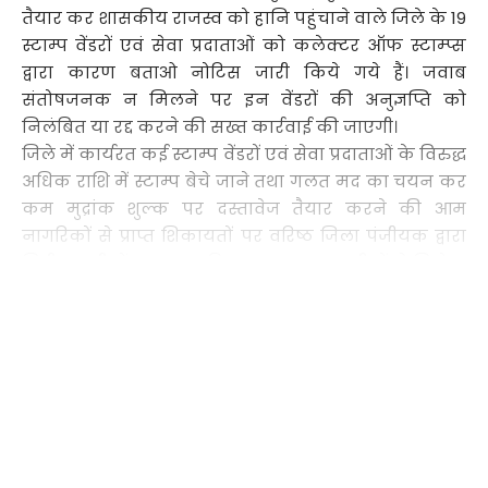
तैयार कर शासकीय राजस्व को हानि पहुंचाने वाले जिले के 19
स्टाम्प वेंडरों एवं सेवा प्रदाताओं को कलेक्टर ऑफ स्टाम्प्स
द्वारा कारण बताओ नोटिस जारी किये गये हैं। जवाब
संतोषजनक न मिलने पर इन वेंडरों की अनुज्ञप्ति को
निलंबित या रद्द करने की सख्त कार्रवाई की जाएगी।
जिले में कार्यरत कई स्टाम्प वेंडरों एवं सेवा प्रदाताओं के विरुद्ध
अधिक राशि में स्टाम्प बेचे जाने तथा गलत मद का चयन कर
कम मुद्रांक शुल्क पर दस्तावेज तैयार करने की आम
नागरिकों से प्राप्त शिकायतों पर वरिष्ठ जिला पंजीयक द्वारा
निरीक्षण टीमों का गठन किया गया था। इन टीमों ने सिहोरा,
गोसलपुर और कृषि उपज मंडी, विजय नगर जबलपुर स्थित
Continue Reading
हाट बाजार में औचक निरीक्षण किया। निरीक्षण के दौरान
पाया गया कि स्टाम्प वेंडर न केवल स्टाम्प निर्धारित मूल्य से
अधिक दर पर बेच रहे थे, बल्कि विभिन्न दस्तावेजों के लिए भी
नियमों का उल्लंघन कर रहे थे।
जांच में पाया गया कि शपथ-पत्र, जिसके लिए विधि अनुसार
//
200 रुपये का स्टाम्प अनिवार्य है, उसे कुछ वेंडरों द्वारा मात्र 50
रुपये या 100 रुपये के स्टाम्प पर ही बनाया जा रहा था। इसी