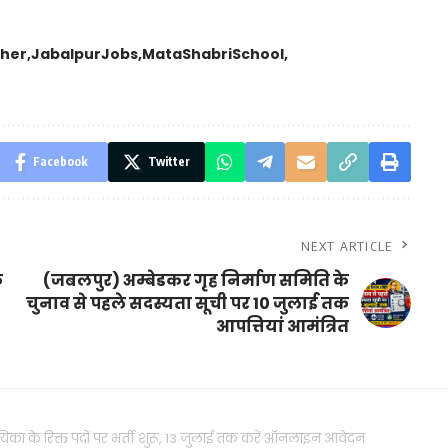
her
JabalpurJobs
MataShabriSchool
Facebook
Twitter
NEXT ARTICLE
े
(जबलपुर) अम्बेडकर गृह निर्माण समिति के
चुनाव से पहले सदस्यता सूची पर 10 जुलाई तक
आपत्तियां आमंत्रित
हायिका के रिक्त पदों पर भर्ती शुरू, 13 जुलाई तक करें ऑनलाइन आवेदन