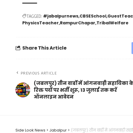
#jabalpurnews
CBSESchool
GuestTeac
TAGGED:
PhysicsTeacher
RampurChapar
TribalWelfare
Share This Article
PREVIOUS ARTICLE
(जबलपुर) तीन वार्डों में आंगनवाड़ी सहायिका क
रिक्त पदों पर भर्ती शुरू, 13 जुलाई तक करें
ऑनलाइन आवेदन
Side Look News
>
Jabalpur
>
(जबलपुर) तीन वार्डों में आंगनवाड़ी स