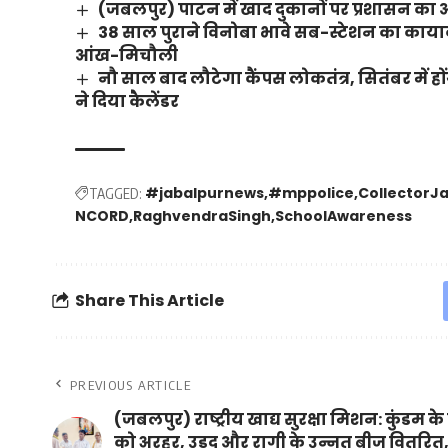
(जबलपुर) पाटन में खाद दुकानों पर प्रशासन का औच
38 साल पुराने विनोबा भावे सब-स्टेशन का कायाक
आंख-मिचौली
नौ साल बाद लौटेगा कैंपस लोकतंत्र, सितंबर में हो
ने दिया कैलेंडर
#jabalpurnews
#mppolice
CollectorJ
TAGGED:
NCORD
RaghvendraSingh
SchoolAwareness
Share This Article
PREVIOUS ARTICLE
(जबलपुर) राष्ट्रीय खाद्य सुरक्षा मिशन: कुंडम क
को अरहर, उड़द और रागी के उन्नत बीज वितरि