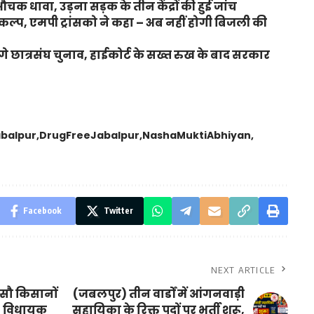
क धावा, उड़ना सड़क के तीन केंद्रों की हुई जांच
ल्प, एमपी ट्रांसको ने कहा – अब नहीं होगी बिजली की
ंगे छात्रसंघ चुनाव, हाईकोर्ट के सख्त रुख के बाद सरकार
abalpur
DrugFreeJabalpur
NashaMuktiAbhiyan
Facebook
Twitter
NEXT ARTICLE
े सौ किसानों
(जबलपुर) तीन वार्डों में आंगनवाड़ी
त, विधायक
सहायिका के रिक्त पदों पर भर्ती शुरू,