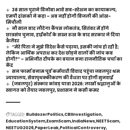
38 साल पुराने विनोबा भावे सब-स्टेशन का कायाकल्प,
एमपी ट्रांसको ने कहा – अब नहीं होगी बिजली की आंख-
मिचौली
नौ साल बाद लौटेगा कैंपस लोकतंत्र, सितंबर में होंगे
छात्रसंघ चुनाव, हाईकोर्ट के सख्त रुख के बाद सरकार ने दिया
कैलेंडर
“मेरे पिता ने मुझे विदेश कैसे पढ़ाया, इसकी जांच हो रही है;
लेकिन आर्थिक अपराध कर देश छोड़ने वालों की जांच कब
होगी?” – अभिजीत दीपके का बयान बना राजनीतिक चर्चा का
केंद्र
सन फार्मा बनाम पूर्व कर्मचारी विवाद पहुंचा जबलपुर श्रम
न्यायालय, सेवापृथक्कीकरण की वैधता पर होगी सुनवाई
(जबलपुर) संस्कार कांवड़ यात्रा 2026: लाखों श्रद्धालुओं के
स्वागत को तैयार जबलपुर, प्रशासन ने कसी कमर
BulldozerPolitics
CBIInvestigation
TAGGED:
EducationSystem
ExamScam
IndiaNews
NEETScam
NEETUG2026
PaperLeak
PoliticalControversy